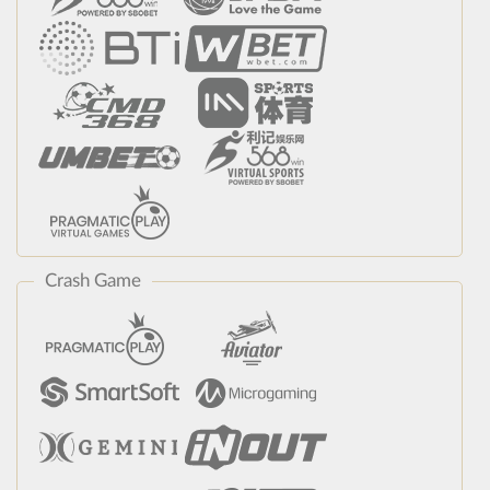
Crash Game