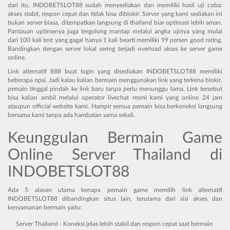
dari itu, INDOBETSLOT88 sudah menyediakan dan memiliki hasil uji coba:
akses stabil, respon cepat dan tidak bisa diblokir. Server yang kami sediakan ini
bukan server biasa, ditempatkan langsung di thailand biar optimasi lebih aman.
Pantauan uptimenya juga tergolong mantap melalui angka ujinya yang mulai
dari 100 kali test yang gagal hanya 1 kali bearti memiliki 99 persen good rating.
Bandingkan dengan server lokal sering terjadi overload akses ke server game
online.
Link alternatif 888 buat login yang disediakan INDOBETSLOT88 memiliki
beberapa opsi. Jadi kalau kalian bermain menggunakan link yang terkena blokir,
pemain tinggal pindah ke link baru tanpa perlu menunggu lama. Link tersebut
bisa kalian ambil melalui operator livechat resmi kami yang online 24 jam
ataupun official website kami. Hampir semua pemain bisa berkoneksi langsung
bersama kami tanpa ada hambatan sama sekali.
Keunggulan Bermain Game
Online Server Thailand di
INDOBETSLOT88
Ada 5 alasan utama kenapa pemain game memilih link alternatif
INDOBETSLOT88 dibandingkan situs lain, terutama dari sisi akses dan
kenyamanan bermain yaitu:
Server Thailand - Koneksi jelas lebih stabil dan respon cepat saat bermain