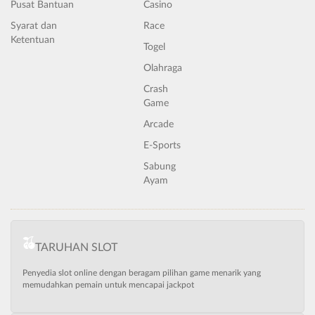
Pusat Bantuan
Casino
Syarat dan
Race
Ketentuan
Togel
Olahraga
Crash
Game
Arcade
E-Sports
Sabung
Ayam
TARUHAN SLOT
Penyedia slot online dengan beragam pilihan game menarik yang
memudahkan pemain untuk mencapai jackpot