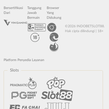
Bersertifikasi
Tanggung
Browser
Dari
Jawab
Yang
Bermain
Didukung
©2026 INDOBETSLOT88.
Hak cipta dilindungi | 18+
Platform Penyedia Layanan
Slots