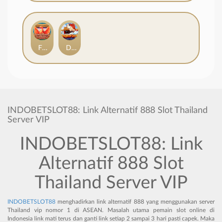
Flying Phoenix
Dragon or Crash
INDOBETSLOT88: Link Alternatif 888 Slot Thailand
Server VIP
INDOBETSLOT88: Link
Alternatif 888 Slot
Thailand Server VIP
INDOBETSLOT88
menghadirkan link alternatif 888 yang menggunakan server
Thailand vip nomor 1 di ASEAN. Masalah utama pemain slot online di
Indonesia link mati terus dan ganti link setiap 2 sampai 3 hari pasti capek. Maka