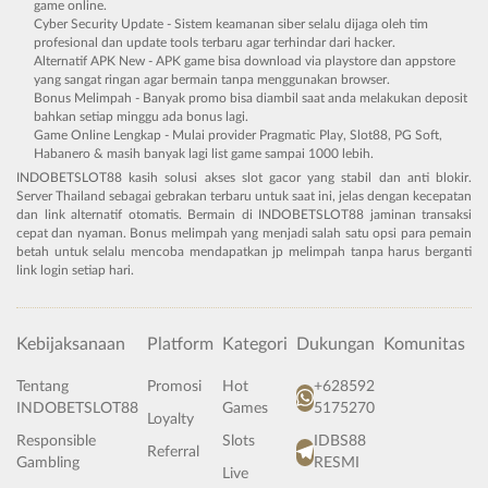
game online.
Cyber Security Update - Sistem keamanan siber selalu dijaga oleh tim
profesional dan update tools terbaru agar terhindar dari hacker.
Alternatif APK New - APK game bisa download via playstore dan appstore
yang sangat ringan agar bermain tanpa menggunakan browser.
Bonus Melimpah - Banyak promo bisa diambil saat anda melakukan deposit
bahkan setiap minggu ada bonus lagi.
Game Online Lengkap - Mulai provider Pragmatic Play, Slot88, PG Soft,
Habanero & masih banyak lagi list game sampai 1000 lebih.
INDOBETSLOT88 kasih solusi akses slot gacor yang stabil dan anti blokir.
Server Thailand sebagai gebrakan terbaru untuk saat ini, jelas dengan kecepatan
dan link alternatif otomatis. Bermain di INDOBETSLOT88 jaminan transaksi
cepat dan nyaman. Bonus melimpah yang menjadi salah satu opsi para pemain
betah untuk selalu mencoba mendapatkan jp melimpah tanpa harus berganti
link login setiap hari.
Kebijaksanaan
Platform
Kategori
Dukungan
Komunitas
Tentang
Promosi
Hot
+628592
INDOBETSLOT88
Games
5175270
Loyalty
Responsible
Slots
IDBS88
Referral
Gambling
RESMI
Live