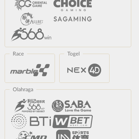
Race
Togel
Olahraga