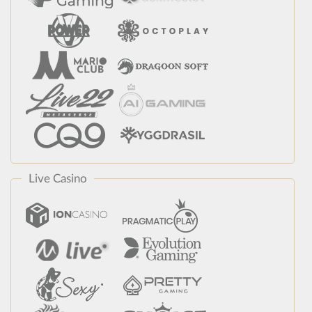
Live Casino