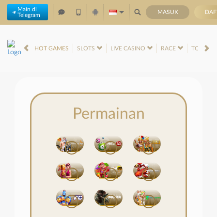
Main di
MASUK
DAF
Telegram
HOT GAMES
SLOTS
LIVE CASINO
RACE
TOGEL
Permainan
i
i
i
i
i
i
i
i
i