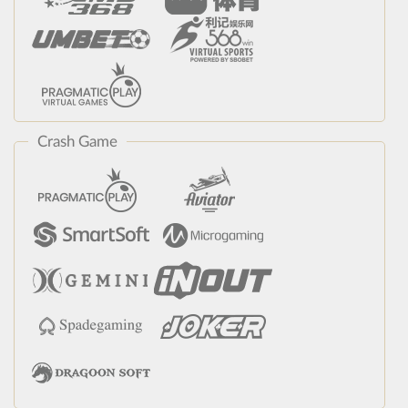
Crash Game