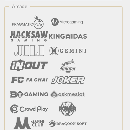
Arcade