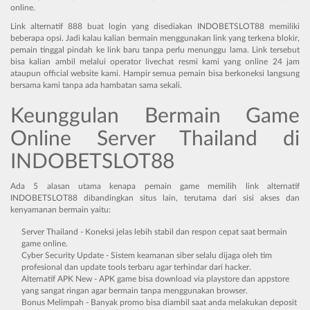
online.
Link alternatif 888 buat login yang disediakan INDOBETSLOT88 memiliki
beberapa opsi. Jadi kalau kalian bermain menggunakan link yang terkena blokir,
pemain tinggal pindah ke link baru tanpa perlu menunggu lama. Link tersebut
bisa kalian ambil melalui operator livechat resmi kami yang online 24 jam
ataupun official website kami. Hampir semua pemain bisa berkoneksi langsung
bersama kami tanpa ada hambatan sama sekali.
Keunggulan Bermain Game
Online Server Thailand di
INDOBETSLOT88
Ada 5 alasan utama kenapa pemain game memilih link alternatif
INDOBETSLOT88 dibandingkan situs lain, terutama dari sisi akses dan
kenyamanan bermain yaitu:
Server Thailand - Koneksi jelas lebih stabil dan respon cepat saat bermain
game online.
Cyber Security Update - Sistem keamanan siber selalu dijaga oleh tim
profesional dan update tools terbaru agar terhindar dari hacker.
Alternatif APK New - APK game bisa download via playstore dan appstore
yang sangat ringan agar bermain tanpa menggunakan browser.
Bonus Melimpah - Banyak promo bisa diambil saat anda melakukan deposit