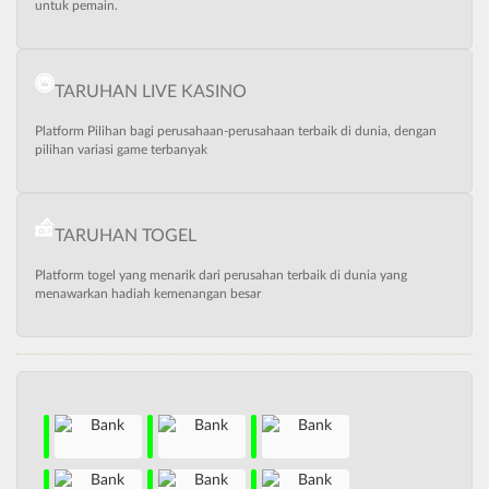
untuk pemain.
TARUHAN LIVE KASINO
Platform Pilihan bagi perusahaan-perusahaan terbaik di dunia, dengan
pilihan variasi game terbanyak
TARUHAN TOGEL
Platform togel yang menarik dari perusahan terbaik di dunia yang
menawarkan hadiah kemenangan besar